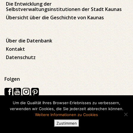
Die Entwicklung der
Selbstverwaltungsinstitutionen der Stadt Kaunas
Übersicht über die Geschichte von Kaunas
Über die Datenbank
Kontakt
Datenschutz
Folgen
Um die Qualität Ihres Browser-Erlebnisses zu verbessern,
verwenden wir Cookies, die Sie jederzeit abbrechen können.
Visos teisės saugomos © 2026 Kauno apskrities viešoji Ąžuolyno
Weitere Informationen zu Cookies
biblioteka
Zustimmen
Hergestellt mit
Ideabooz