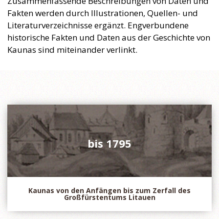
Zusammenfassende Beschreibungen von Daten und
Fakten werden durch Illustrationen, Quellen- und
Literaturverzeichnisse ergänzt. Engverbundene
historische Fakten und Daten aus der Geschichte von
Kaunas sind miteinander verlinkt.
bis 1795
bis 1795
Die Alte Geschichte von Kaunas bezeugt die Gründung
einer multinationalen und multikulturellen Stadt mit
Selbstverwaltung.
Kaunas von den Anfängen bis zum Zerfall des
Großfürstentums Litauen
Mehr sehen