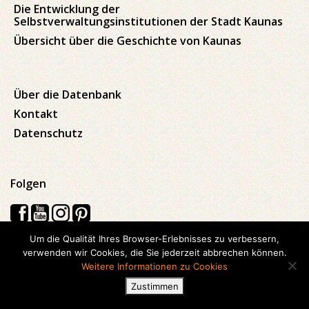
Die Entwicklung der
Selbstverwaltungsinstitutionen der Stadt Kaunas
Übersicht über die Geschichte von Kaunas
Über die Datenbank
Kontakt
Datenschutz
Folgen
Um die Qualität Ihres Browser-Erlebnisses zu verbessern,
verwenden wir Cookies, die Sie jederzeit abbrechen können.
Visos teisės saugomos © 2026 Kauno apskrities viešoji Ąžuolyno
Weitere Informationen zu Cookies
biblioteka
Zustimmen
Hergestellt mit
Ideabooz