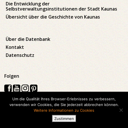
Die Entwicklung der
Selbstverwaltungsinstitutionen der Stadt Kaunas
Übersicht über die Geschichte von Kaunas
Über die Datenbank
Kontakt
Datenschutz
Folgen
Um die Qualität Ihres Browser-Erlebnisses zu verbessern,
verwenden wir Cookies, die Sie jederzeit abbrechen können.
Visos teisės saugomos © 2026 Kauno apskrities viešoji Ąžuolyno
Weitere Informationen zu Cookies
biblioteka
Zustimmen
Hergestellt mit
Ideabooz