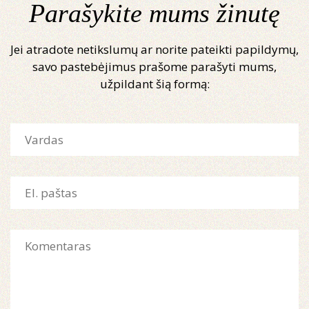
Parašykite mums žinutę
Jei atradote netikslumų ar norite pateikti papildymų,
savo pastebėjimus prašome parašyti mums,
užpildant šią formą: