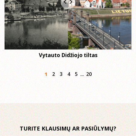
Vytauto Didžiojo tiltas
...
1
2
3
4
5
20
TURITE KLAUSIMŲ AR PASIŪLYMŲ?