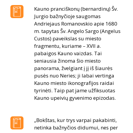
Kauno pranciškonų (bernardinų) Šv.
Jurgio bažnyčioje saugomas
Andriejaus Romanovskio apie 1680
m. tapytas Šv. Angelo Sargo (Angelus
Custos) paveikslas su miesto
fragmentu, kuriame – XVII a.
pabaigos Kauno vaizdas. Tai
seniausia žinoma šio miesto
panorama, žvelgiant į jį iš šiaurės
pusės nuo Neries; ji labai vertinga
Kauno miesto ikonografijos raidai
tyrinėti. Taip pat jame užfiksuotas
Kauno upeivių gyvenimo epizodas.
„Bokštas, kur trys varpai pakabinti,
netinka bažnyčios didumui, nes per