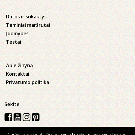
Datos ir sukaktys
Teminiai maršrutai
Įdomybės
Testai
Apie žinyną
Kontaktai
Privatumo politika
Sekite
Norėdami pagerinti Jūsų naršymo kokybę, naudojame slapukus,