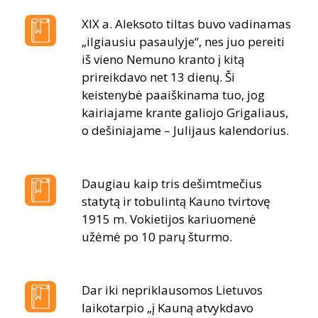
XIX a. Aleksoto tiltas buvo vadinamas
„ilgiausiu pasaulyje“, nes juo pereiti
iš vieno Nemuno kranto į kitą
prireikdavo net 13 dienų. Ši
keistenybė paaiškinama tuo, jog
kairiajame krante galiojo Grigaliaus,
o dešiniajame – Julijaus kalendorius.
Daugiau kaip tris dešimtmečius
statytą ir tobulintą Kauno tvirtovę
1915 m. Vokietijos kariuomenė
užėmė po 10 parų šturmo.
Dar iki nepriklausomos Lietuvos
laikotarpio „į Kauną atvykdavo