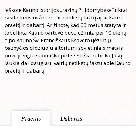
Ieškote Kauno istorijos „razinų“? „Įdomybėse“ tikrai
rasite Jums nežinomų ir netikėtų faktų apie Kauno
praeitį ir dabartį. Ar žinote, kad 33 metus statyta ir
tobulinta Kauno tvirtovė buvo užimta per 10 dienų,
o po Kauno Šv. Pranciškaus Ksavero (jėzuitų)
bažnyčios didžiuoju altoriumi sovietiniais metais
buvo įrengta suomiška pirtis? Su šia rubrika Jūsų
laukia dar daugiau įvairių netikėtų faktų apie Kauno
praeitį ir dabartį.
Praeitis
Dabartis