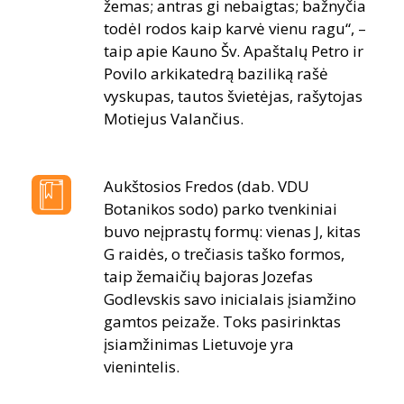
žemas; antras gi nebaigtas; bažnyčia
todėl rodos kaip karvė vienu ragu“, –
taip apie Kauno Šv. Apaštalų Petro ir
Povilo arkikatedrą baziliką rašė
vyskupas, tautos švietėjas, rašytojas
Motiejus Valančius.
Aukštosios Fredos (dab. VDU
Botanikos sodo) parko tvenkiniai
buvo neįprastų formų: vienas J, kitas
G raidės, o trečiasis taško formos,
taip žemaičių bajoras Jozefas
Godlevskis savo inicialais įsiamžino
gamtos peizaže. Toks pasirinktas
įsiamžinimas Lietuvoje yra
vienintelis.