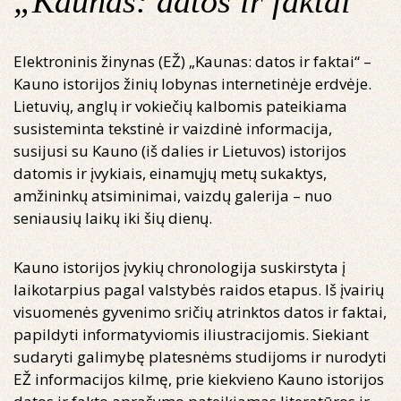
„Kaunas: datos ir faktai“
Elektroninis žinynas (EŽ) „Kaunas: datos ir faktai“ –
Kauno istorijos žinių lobynas internetinėje erdvėje.
Lietuvių, anglų ir vokiečių kalbomis pateikiama
susisteminta tekstinė ir vaizdinė informacija,
susijusi su Kauno (iš dalies ir Lietuvos) istorijos
datomis ir įvykiais, einamųjų metų sukaktys,
amžininkų atsiminimai, vaizdų galerija – nuo
seniausių laikų iki šių dienų.
Kauno istorijos įvykių chronologija suskirstyta į
laikotarpius pagal valstybės raidos etapus. Iš įvairių
visuomenės gyvenimo sričių atrinktos datos ir faktai,
papildyti informatyviomis iliustracijomis. Siekiant
sudaryti galimybę platesnėms studijoms ir nurodyti
EŽ informacijos kilmę, prie kiekvieno Kauno istorijos