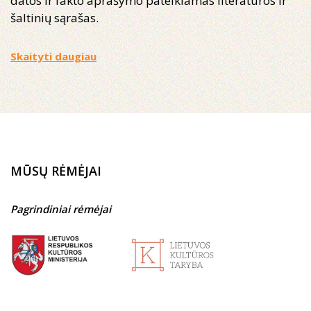
datos ir fakto aprašymo pateikiamas literatūros ir
šaltinių sąrašas.
Skaityti daugiau
MŪSŲ RĖMĖJAI
Pagrindiniai rėmėjai