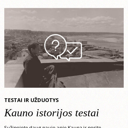
TESTAI IR UŽDUOTYS
Kauno istorijos testai
Sužinojote daug naujo apie Kauną ir norite