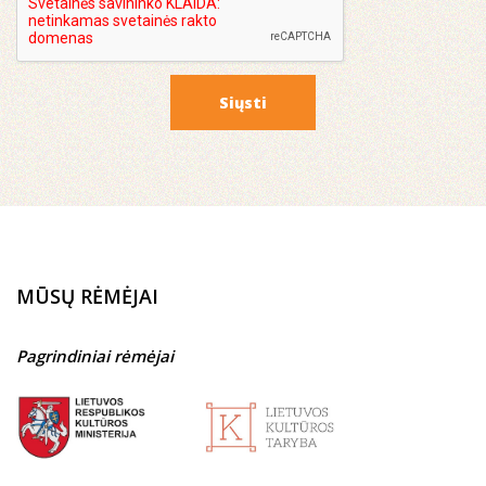
Siųsti
MŪSŲ RĖMĖJAI
Pagrindiniai rėmėjai