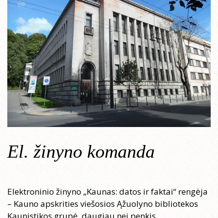
El. žinyno komanda
Elektroninio žinyno „Kaunas: datos ir faktai“ rengėja
– Kauno apskrities viešosios Ąžuolyno bibliotekos
Kaunistikos grupė, daugiau nei penkis