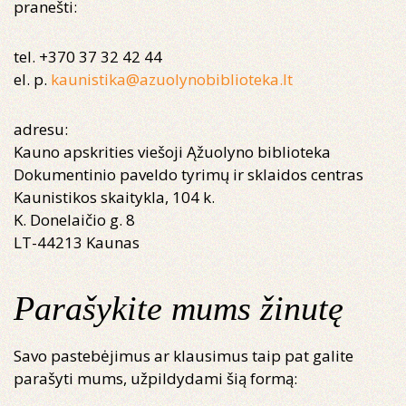
pranešti:
tel. +370 37 32 42 44
el. p.
kaunistika@azuolynobiblioteka.lt
adresu:
Kauno apskrities viešoji Ąžuolyno biblioteka
Dokumentinio paveldo tyrimų ir sklaidos centras
Kaunistikos skaitykla, 104 k.
K. Donelaičio g. 8
LT-44213 Kaunas
Parašykite mums žinutę
Savo pastebėjimus ar klausimus taip pat galite
parašyti mums, užpildydami šią formą: