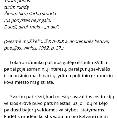
Turim ponus,
turim rundą,
Žinom tikrą darbų stundą
Jūs ponystės neyr galo:
Duodi, dirbi, moki – „malo“.
(Giesmė mužikėlio: iš XVI–XIX a. anoniminės lietuvių
poezijos, Vilnius, 1982, p. 27.)
Tokią amžininko pašaipą galėjo iššaukti XVIII a.
pabaigoje asmeninių interesų, pareigūnų savivalės
ir finansinių machinacijų lydima politinių grupuočių
kova miesto magistrate.
Svarbu pabrėžti, kad miestų savivaldos institucijų
veiklos erdvė buvo pats miestas, už jo ribų reikėjo
paklusti bajorų valdomos valstybės įstatymams.
Padėtis pradėjo keistis vadinamojo Ketverių metų