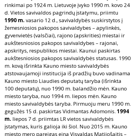
rinkimai po 1924 m. Lietuvoje įvyko
1990
m. kovo 24
d. Vietos savivaldos pagrindų įstatymu, priimtu
1990 m.
vasario 12 d., savivaldybės suskirstytos į
žemesniosios pakopos savivaldybes – apylinkės,
gyvenvietės (valsčiai), rajono (apskrities) miestai ir
aukštesniosios pakopos savivaldybes – rajonai,
apskritys, respublikos miestai. Kaunui paskirtas
aukštesniosios pakopos savivaldybės statusas. 1990
m. kovą išrinkta Kauno miesto savivaldybės
atstovaujamoji institucija iš pradžių buvo vadinama
Kauno miesto Liaudies deputatų taryba (išrinkta
100 deputatų), nuo 1990 m. balandžio mėn. Kauno
miesto taryba, nuo 1994 m. liepos mėn. Kauno
miesto savivaldybės taryba. Pirmuoju meru 1990 m.
gegužės 15 d. paskirtas Vidmantas Adomonis.
1994
m.
liepos 7 d. priimtas LR vietos savivaldybės
įstatymas, kuris galioja iki šiol. Nuo 2015 m. Kauno
miesto mero pareigas eina Visvaldas Matijošaitis –