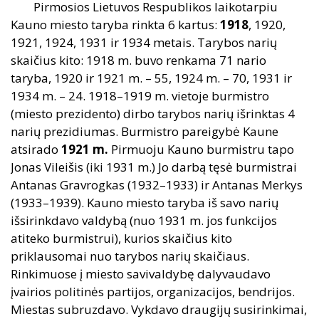
Pirmosios Lietuvos Respublikos laikotarpiu
Kauno miesto taryba rinkta 6 kartus:
1918
, 1920,
1921, 1924, 1931 ir 1934 metais. Tarybos narių
skaičius kito: 1918 m. buvo renkama 71 nario
taryba, 1920 ir 1921 m. – 55, 1924 m. – 70, 1931 ir
1934 m. – 24. 1918–1919 m. vietoje burmistro
(miesto prezidento) dirbo tarybos narių išrinktas 4
narių prezidiumas. Burmistro pareigybė Kaune
atsirado
1921
m.
Pirmuoju Kauno burmistru tapo
Jonas Vileišis (iki 1931 m.) Jo darbą tęsė burmistrai
Antanas Gravrogkas (1932–1933) ir Antanas Merkys
(1933–1939). Kauno miesto taryba iš savo narių
išsirinkdavo valdybą (nuo 1931 m. jos funkcijos
atiteko burmistrui), kurios skaičius kito
priklausomai nuo tarybos narių skaičiaus.
Rinkimuose į miesto savivaldybę dalyvaudavo
įvairios politinės partijos, organizacijos, bendrijos.
Miestas subruzdavo. Vykdavo draugijų susirinkimai,