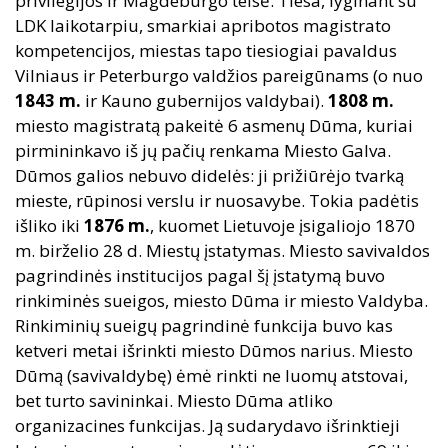
privilegijos ir Magdeburgo teisė. Tiesa, lyginant su
LDK laikotarpiu, smarkiai apribotos magistrato
kompetencijos, miestas tapo tiesiogiai pavaldus
Vilniaus ir Peterburgo valdžios pareigūnams (o nuo
1843
m.
ir Kauno gubernijos valdybai).
1808
m.
miesto magistratą pakeitė 6 asmenų Dūma, kuriai
pirmininkavo iš jų pačių renkama Miesto Galva.
Dūmos galios nebuvo didelės: ji prižiūrėjo tvarką
mieste, rūpinosi verslu ir nuosavybe. Tokia padėtis
išliko iki
1876
m.
, kuomet Lietuvoje įsigaliojo 1870
m. birželio 28 d. Miestų įstatymas. Miesto savivaldos
pagrindinės institucijos pagal šį įstatymą buvo
rinkiminės sueigos, miesto Dūma ir miesto Valdyba.
Rinkiminių sueigų pagrindinė funkcija buvo kas
ketveri metai išrinkti miesto Dūmos narius. Miesto
Dūmą (savivaldybę) ėmė rinkti ne luomų atstovai,
bet turto savininkai. Miesto Dūma atliko
organizacines funkcijas. Ją sudarydavo išrinktieji