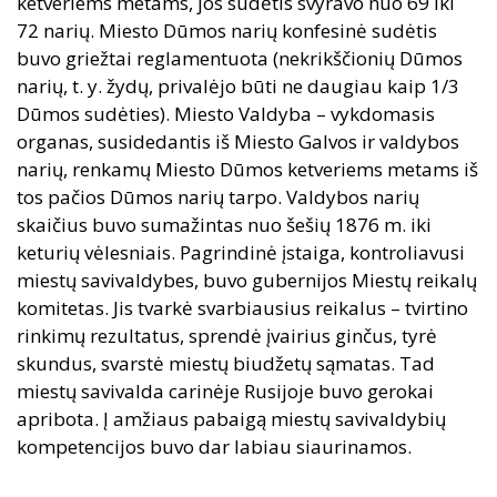
ketveriems metams, jos sudėtis svyravo nuo 69 iki
72 narių. Miesto Dūmos narių konfesinė sudėtis
buvo griežtai reglamentuota (nekrikščionių Dūmos
narių, t. y. žydų, privalėjo būti ne daugiau kaip 1/3
Dūmos sudėties). Miesto Valdyba – vykdomasis
organas, susidedantis iš Miesto Galvos ir valdybos
narių, renkamų Miesto Dūmos ketveriems metams iš
tos pačios Dūmos narių tarpo. Valdybos narių
skaičius buvo sumažintas nuo šešių 1876 m. iki
keturių vėlesniais. Pagrindinė įstaiga, kontroliavusi
miestų savivaldybes, buvo gubernijos Miestų reikalų
komitetas. Jis tvarkė svarbiausius reikalus – tvirtino
rinkimų rezultatus, sprendė įvairius ginčus, tyrė
skundus, svarstė miestų biudžetų sąmatas. Tad
miestų savivalda carinėje Rusijoje buvo gerokai
apribota. Į amžiaus pabaigą miestų savivaldybių
kompetencijos buvo dar labiau siaurinamos.