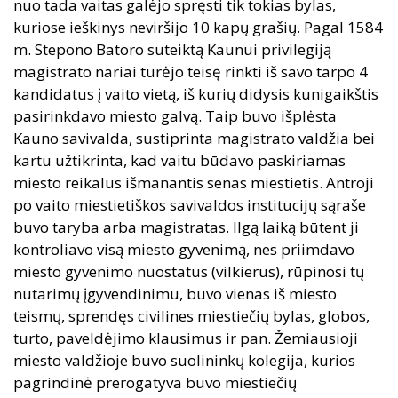
nuo tada vaitas galėjo spręsti tik tokias bylas,
kuriose ieškinys neviršijo 10 kapų grašių. Pagal 1584
m. Stepono Batoro suteiktą Kaunui privilegiją
magistrato nariai turėjo teisę rinkti iš savo tarpo 4
kandidatus į vaito vietą, iš kurių didysis kunigaikštis
pasirinkdavo miesto galvą. Taip buvo išplėsta
Kauno savivalda, sustiprinta magistrato valdžia bei
kartu užtikrinta, kad vaitu būdavo paskiriamas
miesto reikalus išmanantis senas miestietis. Antroji
po vaito miestietiškos savivaldos institucijų sąraše
buvo taryba arba magistratas. Ilgą laiką būtent ji
kontroliavo visą miesto gyvenimą, nes priimdavo
miesto gyvenimo nuostatus (vilkierus), rūpinosi tų
nutarimų įgyvendinimu, buvo vienas iš miesto
teismų, sprendęs civilines miestiečių bylas, globos,
turto, paveldėjimo klausimus ir pan. Žemiausioji
miesto valdžioje buvo suolininkų kolegija, kurios
pagrindinė prerogatyva buvo miestiečių