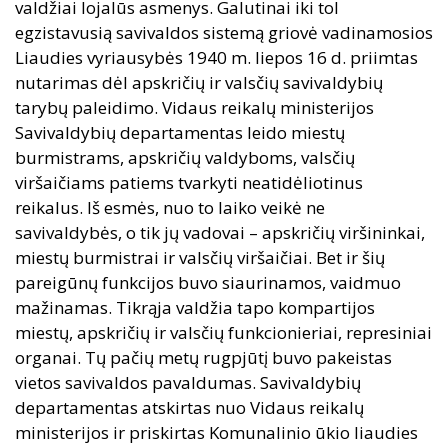
valdžiai lojalūs asmenys. Galutinai iki tol
egzistavusią savivaldos sistemą griovė vadinamosios
Liaudies vyriausybės 1940 m. liepos 16 d. priimtas
nutarimas dėl apskričių ir valsčių savivaldybių
tarybų paleidimo. Vidaus reikalų ministerijos
Savivaldybių departamentas leido miestų
burmistrams, apskričių valdyboms, valsčių
viršaičiams patiems tvarkyti neatidėliotinus
reikalus. Iš esmės, nuo to laiko veikė ne
savivaldybės, o tik jų vadovai – apskričių viršininkai,
miestų burmistrai ir valsčių viršaičiai. Bet ir šių
pareigūnų funkcijos buvo siaurinamos, vaidmuo
mažinamas. Tikrąja valdžia tapo kompartijos
miestų, apskričių ir valsčių funkcionieriai, represiniai
organai. Tų pačių metų rugpjūtį buvo pakeistas
vietos savivaldos pavaldumas. Savivaldybių
departamentas atskirtas nuo Vidaus reikalų
ministerijos ir priskirtas Komunalinio ūkio liaudies