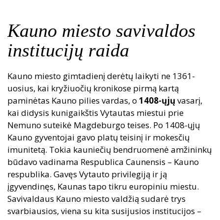
Kauno miesto savivaldos
institucijų raida
Kauno miesto gimtadienį derėtų laikyti ne 1361-
uosius, kai kryžiuočių kronikose pirmą kartą
paminėtas Kauno pilies vardas, o
1408
-ųjų
vasarį,
kai didysis kunigaikštis Vytautas miestui prie
Nemuno suteikė Magdeburgo teises. Po 1408-ųjų
Kauno gyventojai gavo platų teisinį ir mokesčių
imunitetą. Tokia kauniečių bendruomenė amžininkų
būdavo vadinama Respublica Caunensis – Kauno
respublika. Gavęs Vytauto privilegiją ir ją
įgyvendinęs, Kaunas tapo tikru europiniu miestu.
Savivaldaus Kauno miesto valdžią sudarė trys
svarbiausios, viena su kita susijusios institucijos –