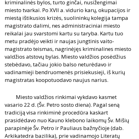
kriminalinės bylos, turto ginčai, nusižengimai
miesto tvarkai. Po XVII a. vidurio karų, okupacijos ir
miestą ištikusios krizės, suolininkų kolegija tampa
magistrato dalimi, nes administraciniai miesto
reikalai jau svarstomi kartu su taryba. Kartu tuo
metu pradėjo veikti ir naujas jungtinis vaito-
magistrato teismas, nagrinėjęs kriminalines miesto
valdžios atstovų bylas. Miesto valdžios posėdžius
stebėdavo, tačiau jokio balso neturėdavo ir
vadinamieji bendruomenės prisiekusieji, iš kurių
magistratas koopotuodavo naujus narius.
Miesto valdžios rinkimai vykdavo kasmet
vasario 22 d. (Šv. Petro sosto diena). Pagal seną
tradiciją visa rinkiminė procedūra kaskart
prasidėdavo nuo Kauno klebono laikomų Šv. Mišių
parapinėje Šv. Petro ir Pauliaus bažnyčioje (dab.
Arkikatedra bazilika), prie vadinamojo Literatų