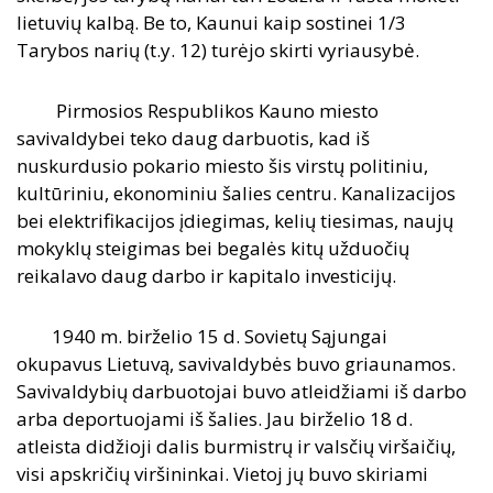
lietuvių kalbą. Be to, Kaunui kaip sostinei 1/3
Tarybos narių (t.y. 12) turėjo skirti vyriausybė.
Pirmosios Respublikos Kauno miesto
savivaldybei teko daug darbuotis, kad iš
nuskurdusio pokario miesto šis virstų politiniu,
kultūriniu, ekonominiu šalies centru. Kanalizacijos
bei elektrifikacijos įdiegimas, kelių tiesimas, naujų
mokyklų steigimas bei begalės kitų užduočių
reikalavo daug darbo ir kapitalo investicijų.
1940 m. birželio 15 d. Sovietų Sąjungai
okupavus Lietuvą, savivaldybės buvo griaunamos.
Savivaldybių darbuotojai buvo atleidžiami iš darbo
arba deportuojami iš šalies. Jau birželio 18 d.
atleista didžioji dalis burmistrų ir valsčių viršaičių,
visi apskričių viršininkai. Vietoj jų buvo skiriami