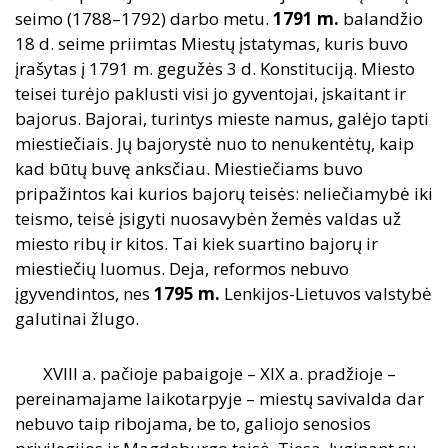
seimo (1788–1792) darbo metu.
1791
m.
balandžio
18 d. seime priimtas Miestų įstatymas, kuris buvo
įrašytas į 1791 m. gegužės 3 d. Konstituciją. Miesto
teisei turėjo paklusti visi jo gyventojai, įskaitant ir
bajorus. Bajorai, turintys mieste namus, galėjo tapti
miestiečiais. Jų bajorystė nuo to nenukentėtų, kaip
kad būtų buvę anksčiau. Miestiečiams buvo
pripažintos kai kurios bajorų teisės: neliečiamybė iki
teismo, teisė įsigyti nuosavybėn žemės valdas už
miesto ribų ir kitos. Tai kiek suartino bajorų ir
miestiečių luomus. Deja, reformos nebuvo
įgyvendintos, nes
1795
m.
Lenkijos-Lietuvos valstybė
galutinai žlugo.
XVIII a. pačioje pabaigoje – XIX a. pradžioje –
pereinamajame laikotarpyje – miestų savivalda dar
nebuvo taip ribojama, be to, galiojo senosios