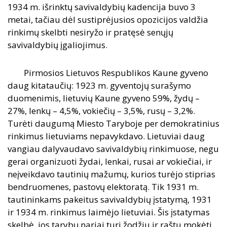
1934 m. išrinktų savivaldybių kadencija buvo 3
metai, tačiau dėl sustiprėjusios opozicijos valdžia
rinkimų skelbti nesiryžo ir pratęsė senųjų
savivaldybių įgaliojimus.
Pirmosios Lietuvos Respublikos Kaune gyveno
daug kitataučių: 1923 m. gyventojų surašymo
duomenimis, lietuvių Kaune gyveno 59%, žydų –
27%, lenkų – 4,5%, vokiečių – 3,5%, rusų – 3,2%.
Turėti daugumą Miesto Taryboje per demokratinius
rinkimus lietuviams nepavykdavo. Lietuviai daug
vangiau dalyvaudavo savivaldybių rinkimuose, negu
gerai organizuoti žydai, lenkai, rusai ar vokiečiai, ir
neįveikdavo tautinių mažumų, kurios turėjo stiprias
bendruomenes, pastovų elektoratą. Tik 1931 m.
tautininkams pakeitus savivaldybių įstatymą, 1931
ir 1934 m. rinkimus laimėjo lietuviai. Šis įstatymas
skelbė, jos tarybų nariai turi žodžiu ir raštu mokėti