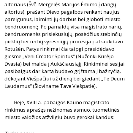
altoriaus (Švč. Mergelės Marijos Ėmimo į dangų
altorius), prašant Dievo pagalbos renkant naujus
pareigūnus, laiminti jų darbus bei globoti miesto
bendruomenę. Po pamaldų visa magistrato narių,
bendruomenės prisiekusiųjų, posėdžius stebinčių
pirklių bei cechų vyresniųjų procesija patraukdavo
Rotušėn. Patys rinkimai čia taipgi prasidėdavo
giesme „Veni Creator Spiritus” (Nuženki Kūrėjo
Dvasia) bei malda į Aukščiausiąjį. Rinkiminei sesijai
pasibaigus dar kartą būdavo grįžtama į bažnyčią,
dėkojant Viešpačiui už dieną bei giedant „Te Deum
Laudamus“ (Šloviname Tave Viešpatie).
Beje, XVIII a. pabaigos Kauno magistrato
rinkimus aprašęs nežinomas asmuo, tuometinės
miesto valdžios atžvilgiu buvo gerokai kandus: