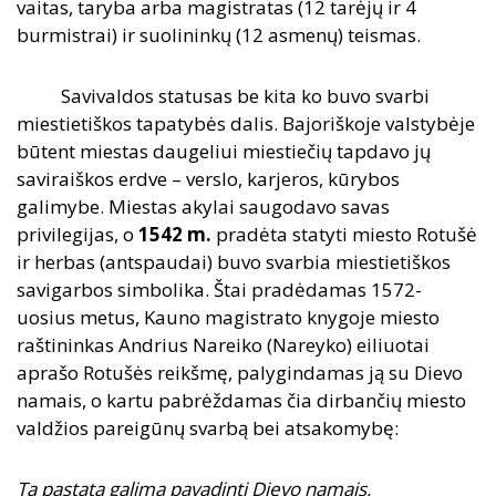
vaitas, taryba arba magistratas (12 tarėjų ir 4
burmistrai) ir suolininkų (12 asmenų) teismas.
Savivaldos statusas be kita ko buvo svarbi
miestietiškos tapatybės dalis. Bajoriškoje valstybėje
būtent miestas daugeliui miestiečių tapdavo jų
saviraiškos erdve – verslo, karjeros, kūrybos
galimybe. Miestas akylai saugodavo savas
privilegijas, o
1542
m.
pradėta statyti miesto Rotušė
ir herbas (antspaudai) buvo svarbia miestietiškos
savigarbos simbolika. Štai pradėdamas 1572-
uosius metus, Kauno magistrato knygoje miesto
raštininkas Andrius Nareiko (Nareyko) eiliuotai
aprašo Rotušės reikšmę, palygindamas ją su Dievo
namais, o kartu pabrėždamas čia dirbančių miesto
valdžios pareigūnų svarbą bei atsakomybę:
Tą pastatą galima pavadinti Dievo namais,