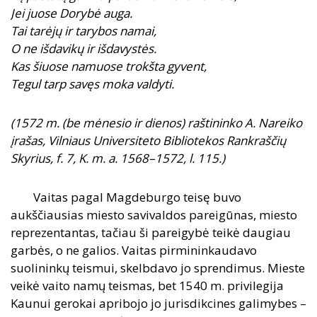
Jei juose Dorybė auga.
Tai tarėjų ir tarybos namai,
O ne išdavikų ir išdavystės.
Kas šiuose namuose trokšta gyvent,
Tegul tarp savęs moka valdyti.
(1572 m. (be mėnesio ir dienos) raštininko A. Nareiko
įrašas, Vilniaus Universiteto Bibliotekos Rankraščių
Skyrius, f. 7, K. m. a. 1568–1572, l. 115.)
Vaitas pagal Magdeburgo teisę buvo
aukščiausias miesto savivaldos pareigūnas, miesto
reprezentantas, tačiau ši pareigybė teikė daugiau
garbės, o ne galios. Vaitas pirmininkaudavo
suolininkų teismui, skelbdavo jo sprendimus. Mieste
veikė vaito namų teismas, bet 1540 m. privilegija
Kaunui gerokai apribojo jo jurisdikcines galimybes –