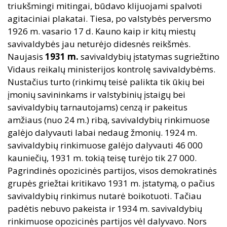
triukšmingi mitingai, būdavo klijuojami spalvoti
agitaciniai plakatai. Tiesa, po valstybės perversmo
1926 m. vasario 17 d. Kauno kaip ir kitų miestų
savivaldybės jau neturėjo didesnės reikšmės.
Naujasis
1931
m.
savivaldybių įstatymas sugriežtino
Vidaus reikalų ministerijos kontrolę savivaldybėms.
Nustačius turto (rinkimų teisė palikta tik ūkių bei
įmonių savininkams ir valstybinių įstaigų bei
savivaldybių tarnautojams) cenzą ir pakeitus
amžiaus (nuo 24 m.) ribą, savivaldybių rinkimuose
galėjo dalyvauti labai nedaug žmonių. 1924 m.
savivaldybių rinkimuose galėjo dalyvauti 46 000
kauniečių, 1931 m. tokią teisę turėjo tik 27 000.
Pagrindinės opozicinės partijos, visos demokratinės
grupės griežtai kritikavo 1931 m. įstatymą, o pačius
savivaldybių rinkimus nutarė boikotuoti. Tačiau
padėtis nebuvo pakeista ir 1934 m. savivaldybių
rinkimuose opozicinės partijos vėl dalyvavo. Nors