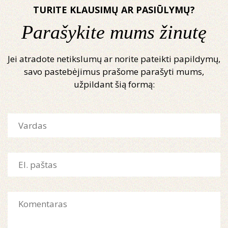
TURITE KLAUSIMŲ AR PASIŪLYMŲ?
Parašykite mums žinutę
Jei atradote netikslumų ar norite pateikti papildymų,
savo pastebėjimus prašome parašyti mums,
užpildant šią formą: