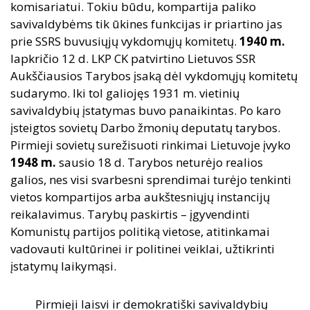
komisariatui. Tokiu būdu, kompartija paliko
savivaldybėms tik ūkines funkcijas ir priartino jas
prie SSRS buvusiųjų vykdomųjų komitetų.
1940
m.
lapkričio 12 d. LKP CK patvirtino Lietuvos SSR
Aukščiausios Tarybos įsaką dėl vykdomųjų komitetų
sudarymo. Iki tol galiojęs 1931 m. vietinių
savivaldybių įstatymas buvo panaikintas. Po karo
įsteigtos sovietų Darbo žmonių deputatų tarybos.
Pirmieji sovietų surežisuoti rinkimai Lietuvoje įvyko
1948
m.
sausio 18 d. Tarybos neturėjo realios
galios, nes visi svarbesni sprendimai turėjo tenkinti
vietos kompartijos arba aukštesniųjų instancijų
reikalavimus. Tarybų paskirtis – įgyvendinti
Komunistų partijos politiką vietose, atitinkamai
vadovauti kultūrinei ir politinei veiklai, užtikrinti
įstatymų laikymąsi.
Pirmieji laisvi ir demokratiški savivaldybių