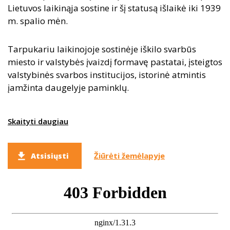
Lietuvos laikinąja sostine ir šį statusą išlaikė iki 1939
m. spalio mėn.
Tarpukariu laikinojoje sostinėje iškilo svarbūs
miesto ir valstybės įvaizdį formavę pastatai, įsteigtos
valstybinės svarbos institucijos, istorinė atmintis
įamžinta daugelyje paminklų.
Skaityti daugiau
Žiūrėti žemėlapyje
Atsisiųsti