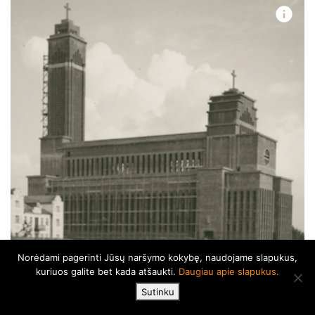
Norėdami pagerinti Jūsų naršymo kokybę, naudojame slapukus,
kuriuos galite bet kada atšaukti.
Daugiau apie slapukus.
KRISTAUS PRISIKĖLIMO BAŽNYČIA
Sutinku
Adresas: Žemaičių g. 31A