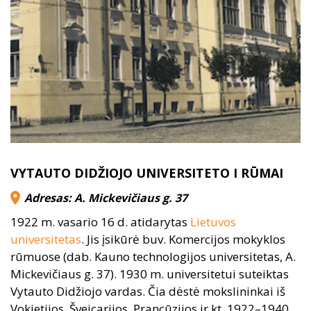
VYTAUTO DIDŽIOJO UNIVERSITETO I RŪMAI
Adresas: A. Mickevičiaus g. 37
1922 m. vasario 16 d. atidarytas
Lietuvos
universitetas
. Jis įsikūrė buv. Komercijos mokyklos
rūmuose (dab. Kauno technologijos universitetas, A.
Mickevičiaus g. 37). 1930 m. universitetui suteiktas
Vytauto Didžiojo vardas. Čia dėstė mokslininkai iš
Vokietijos, Šveicarijos, Prancūzijos ir kt. 1922–1940