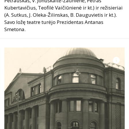
Petrauskas, V. Jonuškaitė-Zaunienė, Petras
Kubertavičius, Teofilė Vaičiūnienė ir kt.) ir režisieriai
(A. Sutkus, J. Oleka-Žilinskas, B. Dauguvietis ir kt.).
Savo ložę teatre turėjo Prezidentas Antanas
Smetona.