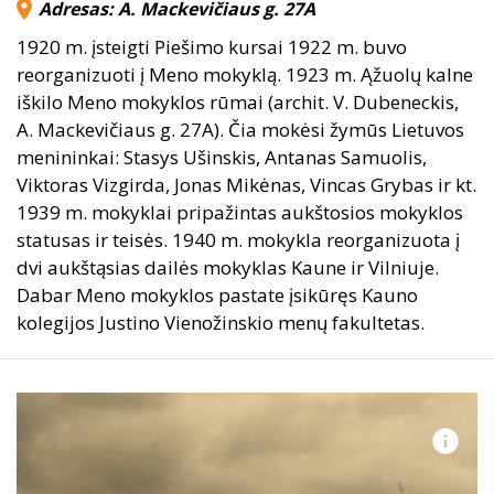
Adresas: A. Mackevičiaus g. 27A
1920 m. įsteigti Piešimo kursai 1922 m. buvo
reorganizuoti į Meno mokyklą. 1923 m. Ąžuolų kalne
iškilo Meno mokyklos rūmai (archit. V. Dubeneckis,
A. Mackevičiaus g. 27A). Čia mokėsi žymūs Lietuvos
menininkai: Stasys Ušinskis, Antanas Samuolis,
Viktoras Vizgirda, Jonas Mikėnas, Vincas Grybas ir kt.
1939 m. mokyklai pripažintas aukštosios mokyklos
statusas ir teisės. 1940 m. mokykla reorganizuota į
dvi aukštąsias dailės mokyklas Kaune ir Vilniuje.
Dabar Meno mokyklos pastate įsikūręs Kauno
kolegijos Justino Vienožinskio menų fakultetas.