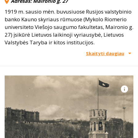
Adresas: Maironio g. 27
1919 m. sausio mėn. buvusiuose Rusijos valstybinio
banko Kauno skyriaus rūmuose (Mykolo Riomerio
universiteto Viešojo saugumo fakultetas, Maironio g.
27) įsikūrė Lietuvos laikinoji vyriausybė, Lietuvos
Valstybės Taryba ir kitos institucijos.
Skaityti daugiau