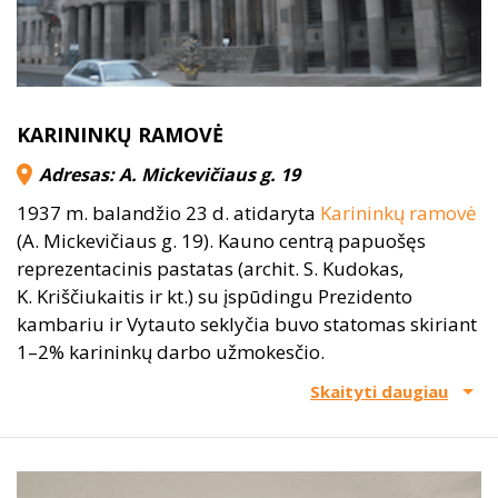
KARININKŲ RAMOVĖ
Adresas: A. Mickevičiaus g. 19
1937 m. balandžio 23 d. atidaryta
Karininkų ramovė
(A. Mickevičiaus g. 19). Kauno centrą papuošęs
reprezentacinis pastatas (archit. S. Kudokas,
K. Kriščiukaitis ir kt.) su įspūdingu Prezidento
kambariu ir Vytauto seklyčia buvo statomas skiriant
1–2% karininkų darbo užmokesčio.
Skaityti daugiau