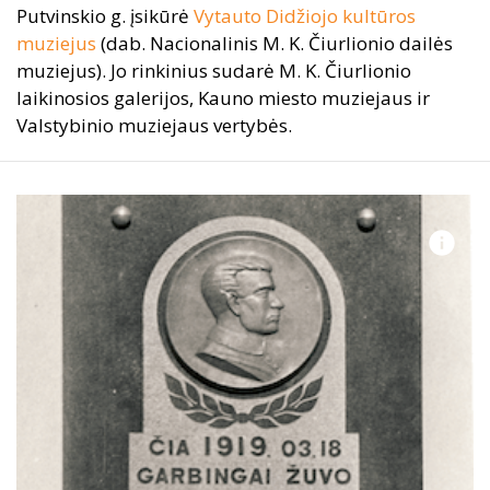
Putvinskio g. įsikūrė
Vytauto Didžiojo kultūros
muziejus
(dab. Nacionalinis M. K. Čiurlionio dailės
muziejus). Jo rinkinius sudarė M. K. Čiurlionio
laikinosios galerijos, Kauno miesto muziejaus ir
Valstybinio muziejaus vertybės.