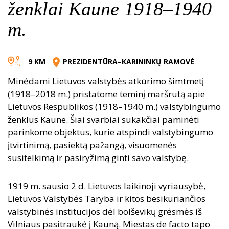
ženklai Kaune 1918–1940
m.
9 KM
PREZIDENTŪRA–KARININKŲ RAMOVĖ
Minėdami Lietuvos valstybės atkūrimo šimtmetį
(1918–2018 m.) pristatome teminį maršrutą apie
Lietuvos Respublikos (1918–1940 m.) valstybingumo
ženklus Kaune. Šiai svarbiai sukakčiai paminėti
parinkome objektus, kurie atspindi valstybingumo
įtvirtinimą, pasiektą pažangą, visuomenės
susitelkimą ir pasiryžimą ginti savo valstybę.
1919 m. sausio 2 d. Lietuvos laikinoji vyriausybė,
Lietuvos Valstybės Taryba ir kitos besikuriančios
valstybinės institucijos dėl bolševikų grėsmės iš
Vilniaus pasitraukė į Kauną. Miestas de facto tapo