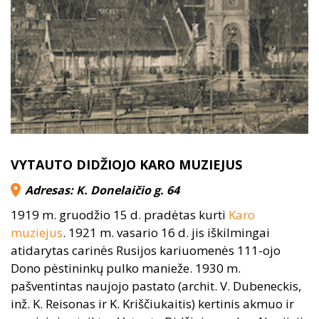
VYTAUTO DIDŽIOJO KARO MUZIEJUS
Adresas: K. Donelaičio g. 64
1919 m. gruodžio 15 d. pradėtas kurti
Karo
muziejus
. 1921 m. vasario 16 d. jis iškilmingai
atidarytas carinės Rusijos kariuomenės 111-ojo
Dono pėstininkų pulko manieže. 1930 m.
pašventintas naujojo pastato (archit. V. Dubeneckis,
inž. K. Reisonas ir K. Kriščiukaitis) kertinis akmuo ir