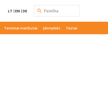
LT
EN
DE
Teminiai maršrutai
Įdomybės
Testai