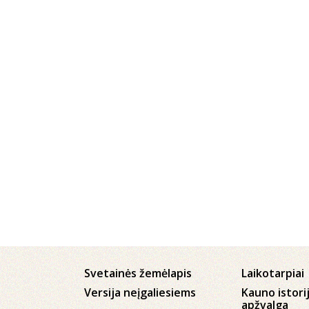
Svetainės žemėlapis
Laikotarpiai
Versija neįgaliesiems
Kauno istori
apžvalga