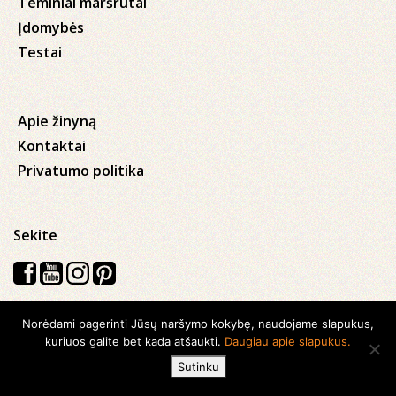
Teminiai maršrutai
Įdomybės
Testai
Apie žinyną
Kontaktai
Privatumo politika
Sekite
Norėdami pagerinti Jūsų naršymo kokybę, naudojame slapukus,
Visos teisės saugomos © 2026 Kauno apskrities viešoji Ąžuolyno
kuriuos galite bet kada atšaukti.
Daugiau apie slapukus.
biblioteka
Sutinku
Sukurta su
Ideabooz