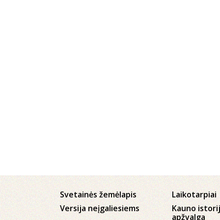
Svetainės žemėlapis
Laikotarpiai
Versija neįgaliesiems
Kauno istori
apžvalga