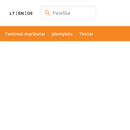
LT
EN
DE
Teminiai maršrutai
Įdomybės
Testai