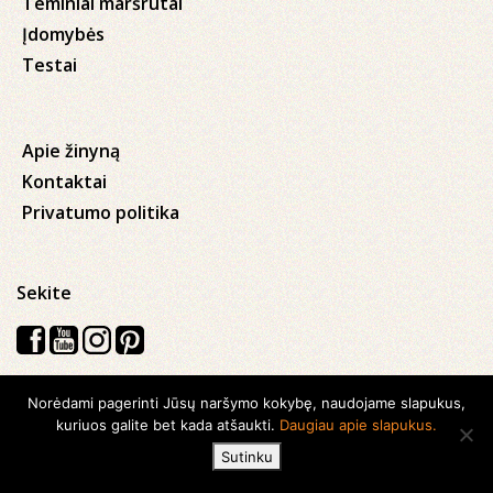
Teminiai maršrutai
Įdomybės
Testai
Apie žinyną
Kontaktai
Privatumo politika
Sekite
Norėdami pagerinti Jūsų naršymo kokybę, naudojame slapukus,
Visos teisės saugomos © 2026 Kauno apskrities viešoji Ąžuolyno
kuriuos galite bet kada atšaukti.
Daugiau apie slapukus.
biblioteka
Sutinku
Sukurta su
Ideabooz