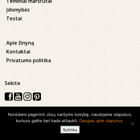
Teminiai maršrutai
Įdomybės
Testai
Apie žinyną
Kontaktai
Privatumo politika
Sekite
Norėdami pagerinti Jūsų naršymo kokybę, naudojame slapukus,
Visos teisės saugomos © 2026 Kauno apskrities viešoji Ąžuolyno
kuriuos galite bet kada atšaukti.
Daugiau apie slapukus.
biblioteka
Sutinku
Sukurta su
Ideabooz