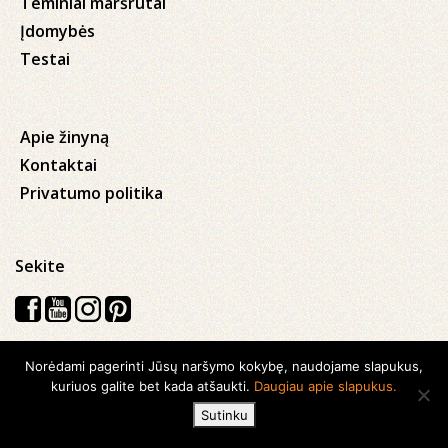
Teminiai maršrutai
Įdomybės
Testai
Apie žinyną
Kontaktai
Privatumo politika
Sekite
Norėdami pagerinti Jūsų naršymo kokybę, naudojame slapukus,
Visos teisės saugomos © 2026 Kauno apskrities viešoji Ąžuolyno
kuriuos galite bet kada atšaukti.
Daugiau apie slapukus.
biblioteka
Sutinku
Sukurta su
Ideabooz