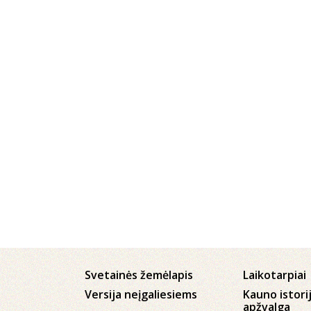
Svetainės žemėlapis
Laikotarpiai
Versija neįgaliesiems
Kauno istori
apžvalga