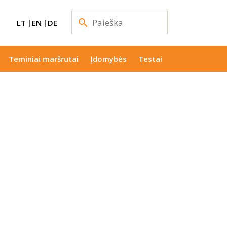
LT
EN
DE
Teminiai maršrutai
Įdomybės
Testai