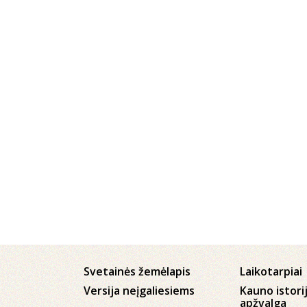
Svetainės žemėlapis
Laikotarpiai
Versija neįgaliesiems
Kauno istori
apžvalga