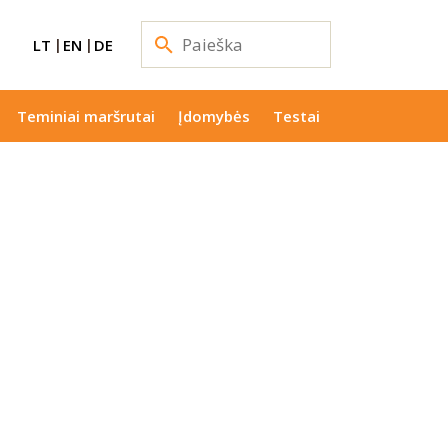
LT
EN
DE
Teminiai maršrutai
Įdomybės
Testai