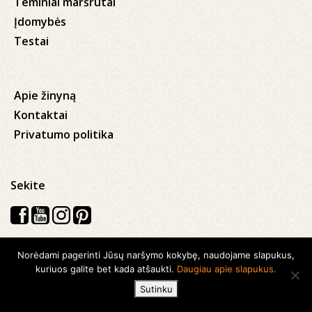
Teminiai maršrutai
Įdomybės
Testai
Apie žinyną
Kontaktai
Privatumo politika
Sekite
Norėdami pagerinti Jūsų naršymo kokybę, naudojame slapukus,
Visos teisės saugomos © 2026 Kauno apskrities viešoji Ąžuolyno
kuriuos galite bet kada atšaukti.
Daugiau apie slapukus.
biblioteka
Sutinku
Sukurta su
Ideabooz