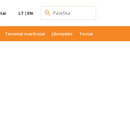
tai
LT
EN
Teminiai maršrutai
Įdomybės
Testai