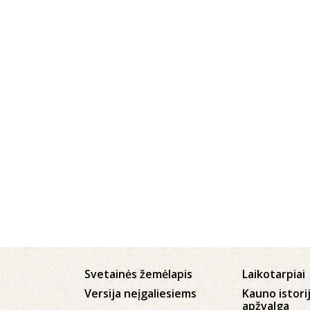
Svetainės žemėlapis
Laikotarpiai
Versija neįgaliesiems
Kauno istori
apžvalga