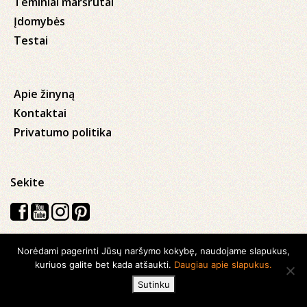
Teminiai maršrutai
Įdomybės
Testai
Apie žinyną
Kontaktai
Privatumo politika
Sekite
Norėdami pagerinti Jūsų naršymo kokybę, naudojame slapukus,
Visos teisės saugomos © 2026 Kauno apskrities viešoji Ąžuolyno
kuriuos galite bet kada atšaukti.
Daugiau apie slapukus.
biblioteka
Sutinku
Sukurta su
Ideabooz