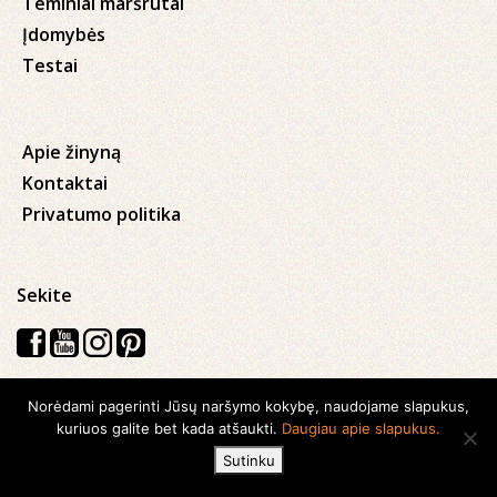
Teminiai maršrutai
Įdomybės
Testai
Apie žinyną
Kontaktai
Privatumo politika
Sekite
Norėdami pagerinti Jūsų naršymo kokybę, naudojame slapukus,
Visos teisės saugomos © 2026 Kauno apskrities viešoji Ąžuolyno
kuriuos galite bet kada atšaukti.
Daugiau apie slapukus.
biblioteka
Sutinku
Sukurta su
Ideabooz