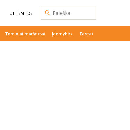
LT
EN
DE
Teminiai maršrutai
Įdomybės
Testai