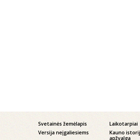
Svetainės žemėlapis
Laikotarpiai
Versija neįgaliesiems
Kauno istori
apžvalga