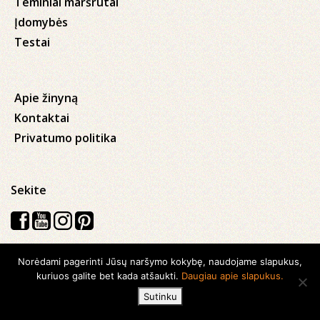
Teminiai maršrutai
Įdomybės
Testai
Apie žinyną
Kontaktai
Privatumo politika
Sekite
Norėdami pagerinti Jūsų naršymo kokybę, naudojame slapukus,
Visos teisės saugomos © 2026 Kauno apskrities viešoji Ąžuolyno
kuriuos galite bet kada atšaukti.
Daugiau apie slapukus.
biblioteka
Sutinku
Sukurta su
Ideabooz