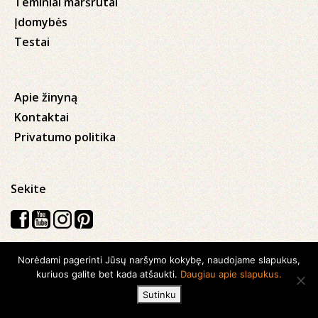
Teminiai maršrutai
Įdomybės
Testai
Apie žinyną
Kontaktai
Privatumo politika
Sekite
Norėdami pagerinti Jūsų naršymo kokybę, naudojame slapukus,
Visos teisės saugomos © 2026 Kauno apskrities viešoji Ąžuolyno
kuriuos galite bet kada atšaukti.
Daugiau apie slapukus.
biblioteka
Sutinku
Sukurta su
Ideabooz