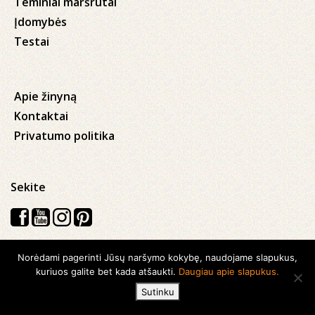
Teminiai maršrutai
Įdomybės
Testai
Apie žinyną
Kontaktai
Privatumo politika
Sekite
Norėdami pagerinti Jūsų naršymo kokybę, naudojame slapukus,
Visos teisės saugomos © 2026 Kauno apskrities viešoji Ąžuolyno
kuriuos galite bet kada atšaukti.
Daugiau apie slapukus.
biblioteka
Sutinku
Sukurta su
Ideabooz