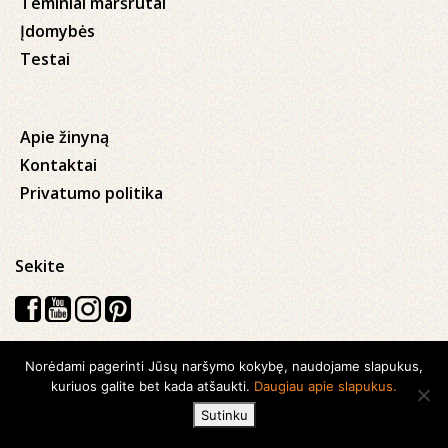
Teminiai maršrutai
Įdomybės
Testai
Apie žinyną
Kontaktai
Privatumo politika
Sekite
Norėdami pagerinti Jūsų naršymo kokybę, naudojame slapukus,
Visos teisės saugomos © 2026 Kauno apskrities viešoji Ąžuolyno
kuriuos galite bet kada atšaukti.
Daugiau apie slapukus.
biblioteka
Sutinku
Sukurta su
Ideabooz