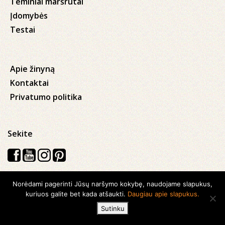
Teminiai maršrutai
Įdomybės
Testai
Apie žinyną
Kontaktai
Privatumo politika
Sekite
Norėdami pagerinti Jūsų naršymo kokybę, naudojame slapukus,
Visos teisės saugomos © 2026 Kauno apskrities viešoji Ąžuolyno
kuriuos galite bet kada atšaukti.
Daugiau apie slapukus.
biblioteka
Sutinku
Sukurta su
Ideabooz