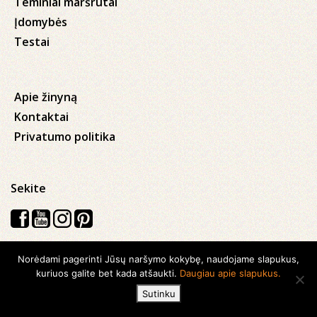
Teminiai maršrutai
Įdomybės
Testai
Apie žinyną
Kontaktai
Privatumo politika
Sekite
Norėdami pagerinti Jūsų naršymo kokybę, naudojame slapukus,
Visos teisės saugomos © 2026 Kauno apskrities viešoji Ąžuolyno
kuriuos galite bet kada atšaukti.
Daugiau apie slapukus.
biblioteka
Sutinku
Sukurta su
Ideabooz