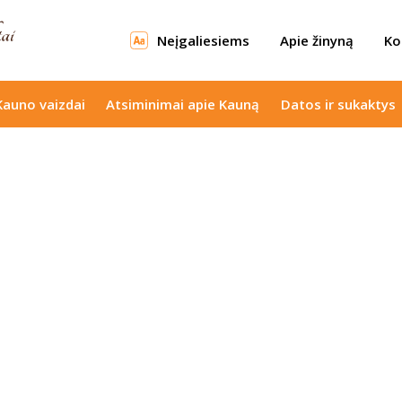
Neįgaliesiems
Apie žinyną
Ko
Kauno vaizdai
Atsiminimai apie Kauną
Datos ir sukaktys