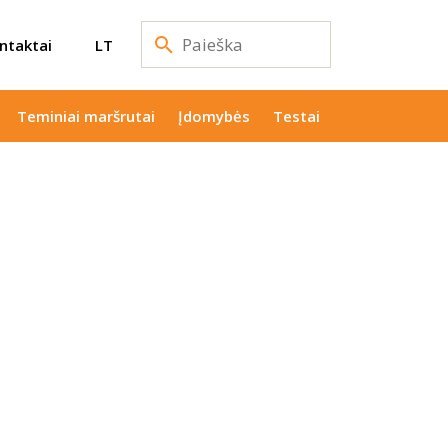
ntaktai
LT
Teminiai maršrutai
Įdomybės
Testai