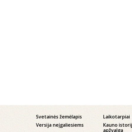
Svetainės žemėlapis
Laikotarpiai
Versija neįgaliesiems
Kauno istori
apžvalga