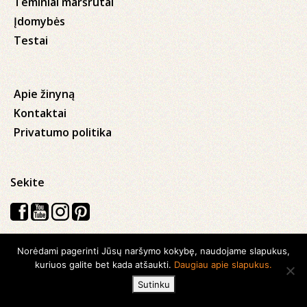
Teminiai maršrutai
Įdomybės
Testai
Apie žinyną
Kontaktai
Privatumo politika
Sekite
Norėdami pagerinti Jūsų naršymo kokybę, naudojame slapukus,
Visos teisės saugomos © 2026 Kauno apskrities viešoji Ąžuolyno
kuriuos galite bet kada atšaukti.
Daugiau apie slapukus.
biblioteka
Sutinku
Sukurta su
Ideabooz