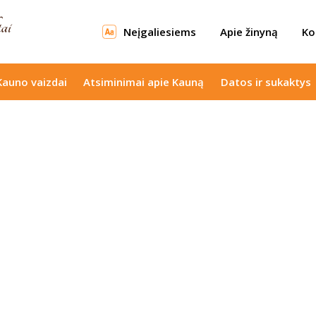
Neįgaliesiems
Apie žinyną
Ko
Kauno vaizdai
Atsiminimai apie Kauną
Datos ir sukaktys