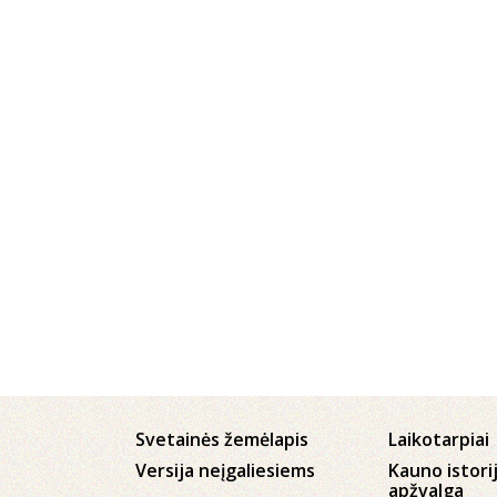
Svetainės žemėlapis
Laikotarpiai
Versija neįgaliesiems
Kauno istori
apžvalga