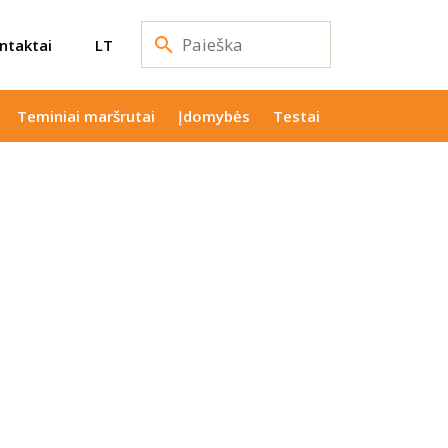
ntaktai
LT
Teminiai maršrutai
Įdomybės
Testai