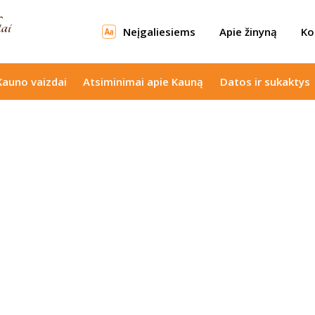
Neįgaliesiems
Apie žinyną
Ko
Kauno vaizdai
Atsiminimai apie Kauną
Datos ir sukaktys