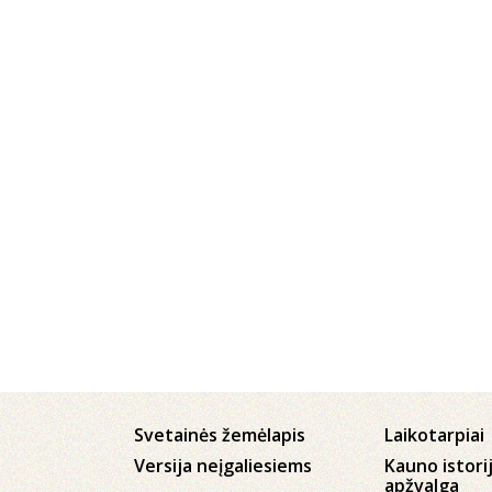
Svetainės žemėlapis
Laikotarpiai
Versija neįgaliesiems
Kauno istori
apžvalga