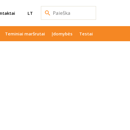
ntaktai
LT
Teminiai maršrutai
Įdomybės
Testai