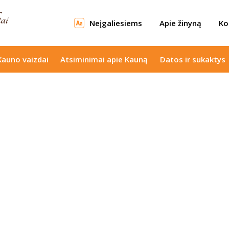
Neįgaliesiems
Apie žinyną
Ko
Kauno vaizdai
Atsiminimai apie Kauną
Datos ir sukaktys