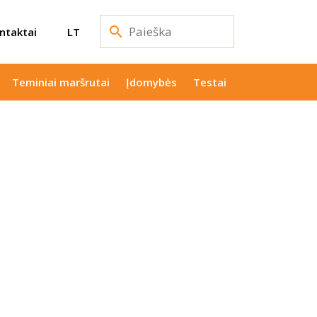
ntaktai
LT
Teminiai maršrutai
Įdomybės
Testai