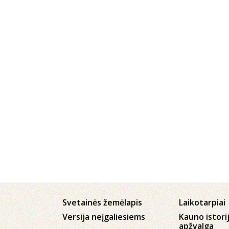
Svetainės žemėlapis
Laikotarpiai
Versija neįgaliesiems
Kauno istori
apžvalga