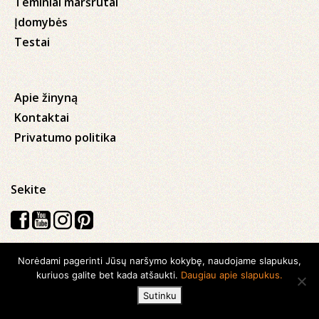
Teminiai maršrutai
Įdomybės
Testai
Apie žinyną
Kontaktai
Privatumo politika
Sekite
Norėdami pagerinti Jūsų naršymo kokybę, naudojame slapukus,
Visos teisės saugomos © 2026 Kauno apskrities viešoji Ąžuolyno
kuriuos galite bet kada atšaukti.
Daugiau apie slapukus.
biblioteka
Sutinku
Sukurta su
Ideabooz