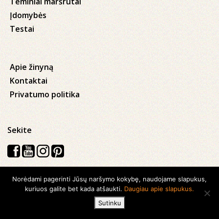
Teminiai maršrutai
Įdomybės
Testai
Apie žinyną
Kontaktai
Privatumo politika
Sekite
Norėdami pagerinti Jūsų naršymo kokybę, naudojame slapukus,
Visos teisės saugomos © 2026 Kauno apskrities viešoji Ąžuolyno
kuriuos galite bet kada atšaukti.
Daugiau apie slapukus.
biblioteka
Sutinku
Sukurta su
Ideabooz