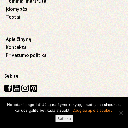
Teminiai maršrutai
Įdomybės
Testai
Apie žinyną
Kontaktai
Privatumo politika
Sekite
Norėdami pagerinti Jūsų naršymo kokybę, naudojame slapukus,
Visos teisės saugomos © 2026 Kauno apskrities viešoji Ąžuolyno
kuriuos galite bet kada atšaukti.
Daugiau apie slapukus.
biblioteka
Sutinku
Sukurta su
Ideabooz