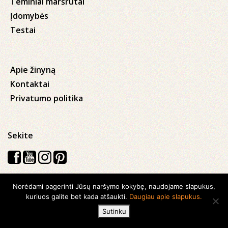
Teminiai maršrutai
Įdomybės
Testai
Apie žinyną
Kontaktai
Privatumo politika
Sekite
Norėdami pagerinti Jūsų naršymo kokybę, naudojame slapukus,
Visos teisės saugomos © 2026 Kauno apskrities viešoji Ąžuolyno
kuriuos galite bet kada atšaukti.
Daugiau apie slapukus.
biblioteka
Sutinku
Sukurta su
Ideabooz