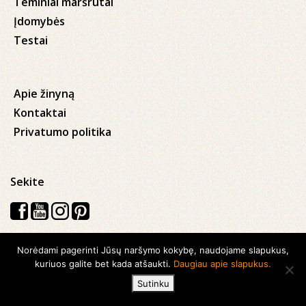
Teminiai maršrutai
Įdomybės
Testai
Apie žinyną
Kontaktai
Privatumo politika
Sekite
Norėdami pagerinti Jūsų naršymo kokybę, naudojame slapukus,
Visos teisės saugomos © 2026 Kauno apskrities viešoji Ąžuolyno
kuriuos galite bet kada atšaukti.
Daugiau apie slapukus.
biblioteka
Sutinku
Sukurta su
Ideabooz