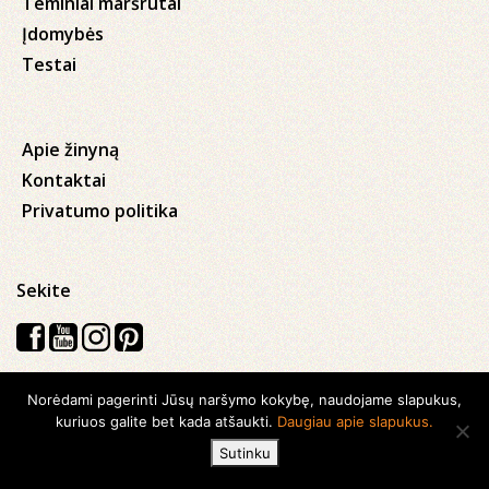
Teminiai maršrutai
Įdomybės
Testai
Apie žinyną
Kontaktai
Privatumo politika
Sekite
Norėdami pagerinti Jūsų naršymo kokybę, naudojame slapukus,
Visos teisės saugomos © 2026 Kauno apskrities viešoji Ąžuolyno
kuriuos galite bet kada atšaukti.
Daugiau apie slapukus.
biblioteka
Sutinku
Sukurta su
Ideabooz