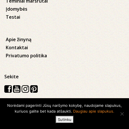
Teminiai maršrutai
Įdomybės
Testai
Apie žinyną
Kontaktai
Privatumo politika
Sekite
Norėdami pagerinti Jūsų naršymo kokybę, naudojame slapukus,
Visos teisės saugomos © 2026 Kauno apskrities viešoji Ąžuolyno
kuriuos galite bet kada atšaukti.
Daugiau apie slapukus.
biblioteka
Sutinku
Sukurta su
Ideabooz