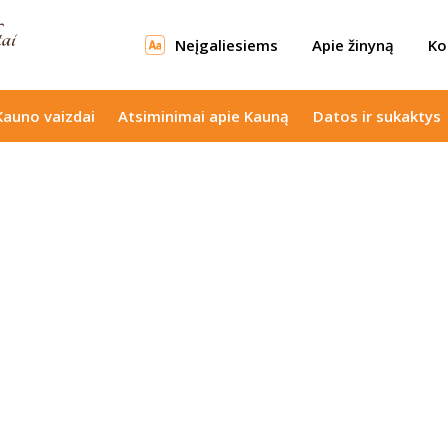
Neįgaliesiems
Apie žinyną
Ko
Kauno vaizdai
Atsiminimai apie Kauną
Datos ir sukaktys