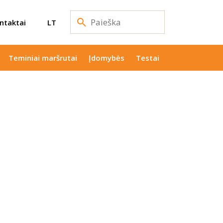
ntaktai
LT
Teminiai maršrutai
Įdomybės
Testai