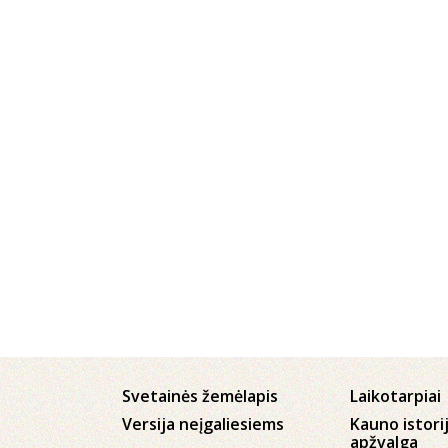
Svetainės žemėlapis
Laikotarpiai
Versija neįgaliesiems
Kauno istori
apžvalga