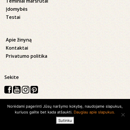
Teminiai maršrutai
Įdomybės
Testai
Apie žinyną
Kontaktai
Privatumo politika
Sekite
Norėdami pagerinti Jūsų naršymo kokybę, naudojame slapukus,
Visos teisės saugomos © 2026 Kauno apskrities viešoji Ąžuolyno
kuriuos galite bet kada atšaukti.
Daugiau apie slapukus.
biblioteka
Sutinku
Sukurta su
Ideabooz