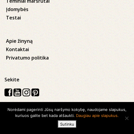
Teminiai maršrutai
Įdomybės
Testai
Apie žinyną
Kontaktai
Privatumo politika
Sekite
Norėdami pagerinti Jūsų naršymo kokybę, naudojame slapukus,
Visos teisės saugomos © 2026 Kauno apskrities viešoji Ąžuolyno
kuriuos galite bet kada atšaukti.
Daugiau apie slapukus.
biblioteka
Sutinku
Sukurta su
Ideabooz