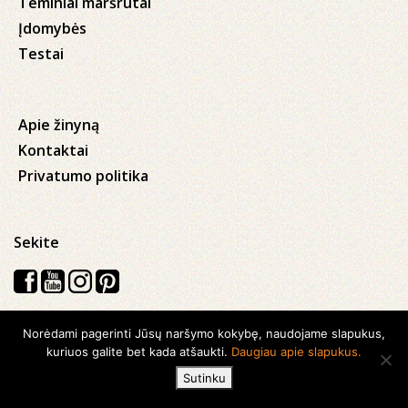
Teminiai maršrutai
Įdomybės
Testai
Apie žinyną
Kontaktai
Privatumo politika
Sekite
Norėdami pagerinti Jūsų naršymo kokybę, naudojame slapukus,
Visos teisės saugomos © 2026 Kauno apskrities viešoji Ąžuolyno
kuriuos galite bet kada atšaukti.
Daugiau apie slapukus.
biblioteka
Sutinku
Sukurta su
Ideabooz