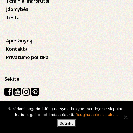
Teminiai maršrutai
Įdomybės
Testai
Apie žinyną
Kontaktai
Privatumo politika
Sekite
Norėdami pagerinti Jūsų naršymo kokybę, naudojame slapukus,
Visos teisės saugomos © 2026 Kauno apskrities viešoji Ąžuolyno
kuriuos galite bet kada atšaukti.
Daugiau apie slapukus.
biblioteka
Sutinku
Sukurta su
Ideabooz