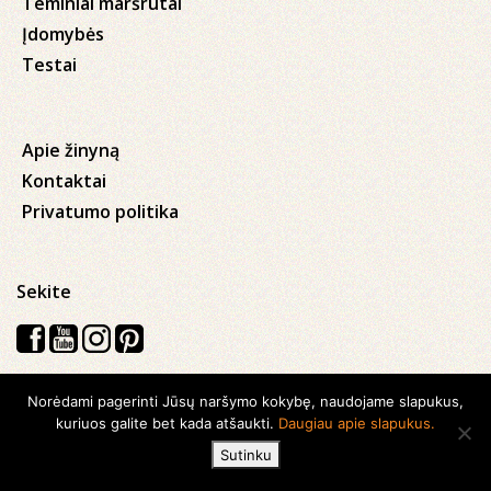
Teminiai maršrutai
Įdomybės
Testai
Apie žinyną
Kontaktai
Privatumo politika
Sekite
Norėdami pagerinti Jūsų naršymo kokybę, naudojame slapukus,
Visos teisės saugomos © 2026 Kauno apskrities viešoji Ąžuolyno
kuriuos galite bet kada atšaukti.
Daugiau apie slapukus.
biblioteka
Sutinku
Sukurta su
Ideabooz