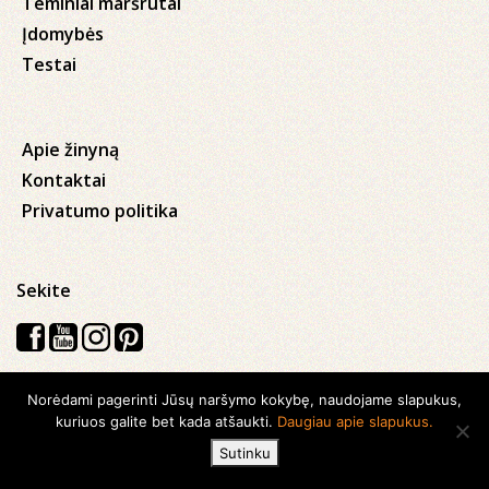
Teminiai maršrutai
Įdomybės
Testai
Apie žinyną
Kontaktai
Privatumo politika
Sekite
Norėdami pagerinti Jūsų naršymo kokybę, naudojame slapukus,
Visos teisės saugomos © 2026 Kauno apskrities viešoji Ąžuolyno
kuriuos galite bet kada atšaukti.
Daugiau apie slapukus.
biblioteka
Sutinku
Sukurta su
Ideabooz