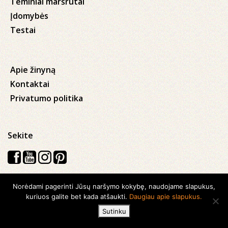
Teminiai maršrutai
Įdomybės
Testai
Apie žinyną
Kontaktai
Privatumo politika
Sekite
Norėdami pagerinti Jūsų naršymo kokybę, naudojame slapukus,
Visos teisės saugomos © 2026 Kauno apskrities viešoji Ąžuolyno
kuriuos galite bet kada atšaukti.
Daugiau apie slapukus.
biblioteka
Sutinku
Sukurta su
Ideabooz