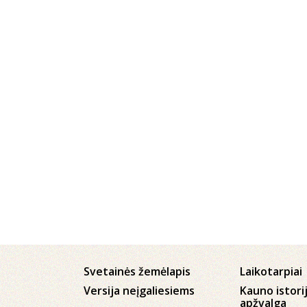
Svetainės žemėlapis
Laikotarpiai
Versija neįgaliesiems
Kauno istori
apžvalga