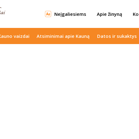
Neįgaliesiems
Apie žinyną
Ko
Kauno vaizdai
Atsiminimai apie Kauną
Datos ir sukaktys