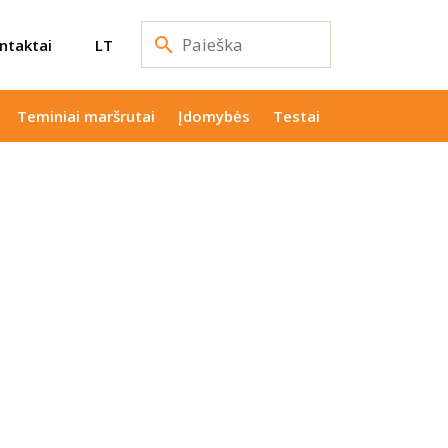
ntaktai
LT
Teminiai maršrutai
Įdomybės
Testai