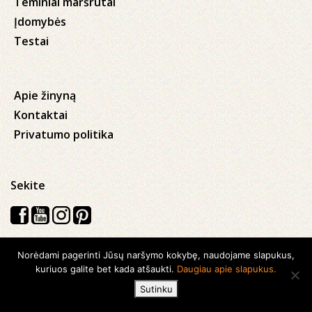
Teminiai maršrutai
Įdomybės
Testai
Apie žinyną
Kontaktai
Privatumo politika
Sekite
Norėdami pagerinti Jūsų naršymo kokybę, naudojame slapukus,
Visos teisės saugomos © 2026 Kauno apskrities viešoji Ąžuolyno
kuriuos galite bet kada atšaukti.
Daugiau apie slapukus.
biblioteka
Sutinku
Sukurta su
Ideabooz